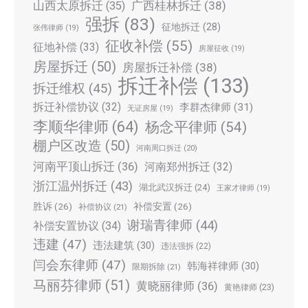
广西桂林拆迁
(38)
山西太原拆迁
(35)
强拆
(83)
征地拆迁
(28)
张伟律师
(19)
征收补偿
(55)
征地补偿
(33)
房屋征收
(19)
房屋拆迁
(50)
房屋拆迁补偿
(38)
拆迁补偿
(133)
拆迁维权
(45)
拆迁补偿协议
(32)
李群杰律师
(31)
无证房屋
(19)
李顺华律师
(64)
杨念平律师
(54)
棚户区改造
(50)
河南周口拆迁
(20)
河南平顶山拆迁
(36)
河南郑州拆迁
(32)
浙江温州拆迁
(43)
湖北武汉拆迁
(24)
王家才律师
(19)
胜诉
(26)
补偿安置
(26)
补偿协议
(21)
谢瑞青律师
(44)
补偿安置协议
(34)
违建
(47)
违法建筑
(30)
违法强拆
(22)
闫会东律师
(47)
韩海祥律师
(30)
限期拆除
(21)
马丽芬律师
(51)
黄晓丽律师
(36)
黄艳律师
(23)