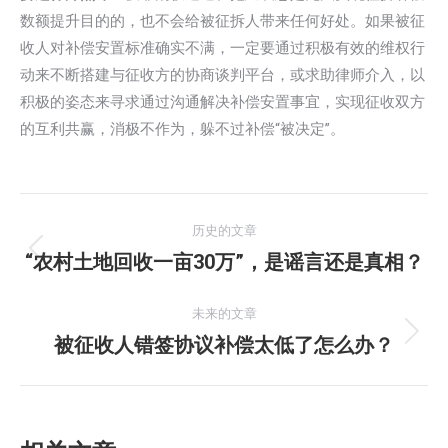
数额提升目的的，也不会给被征拆人带来任何好处。如果被征
收人对补偿安置标准确实不满，一定要通过积极有效的维权行
动来不断搭建与征收方的协商谈判平台，或求助律师介入，以
积极的姿态来寻求通过沟通解决补偿安置事宜，实现征收双方
的互利共赢，消极不作为，躲不过补偿“被决定”。
文
历史的文章
章
“农村土地回收一亩30万”，是谣言还是真相？
历
史
导
的
未来的文章
航
文
被征收人错签协议补偿太低了怎么办？
未
章：
来
的
文